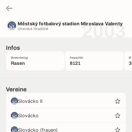
Městský fotbalový stadion Miroslava Valenty
Uherské Hradiště
Městský fotbalový stadion Miroslava Valenty
2003
Uherské Hradiště
Infos
Bodenbelag
Kapazität
Ø 
Rasen
8121
3
Vereine
Slovácko II
Slovácko
Slovácko (frauen)