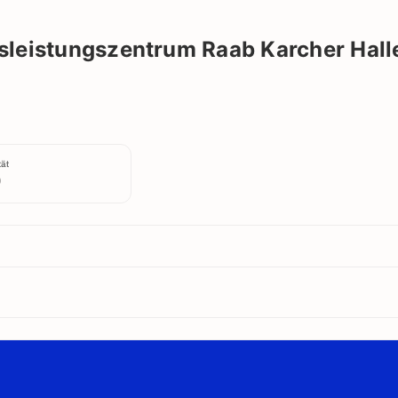
Raab Karcher Halle & Partner Platz
eistungszentrum Raab Karcher Halle 
ät
0