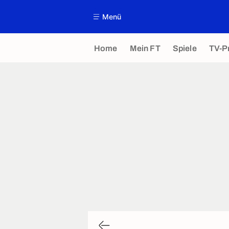
Menü
Home
Mein FT
Spiele
TV-P