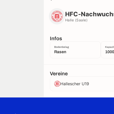
HFC-Nachwuchsleistungszentrum 
Halle (Saale)
HFC-Nachwuchsl
Halle (Saale)
Infos
Bodenbelag
Kapazit
Rasen
100
Vereine
Hallescher U19