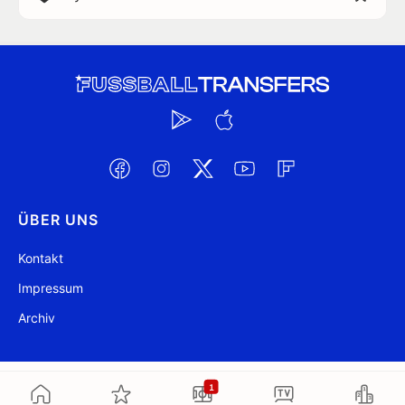
ÜBER UNS
Kontakt
Impressum
Archiv
@ FussballTransfers.com 2009-2026
Aktualisiert 05:00
1