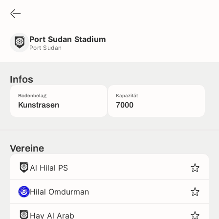
Port Sudan Stadium
Port Sudan
Port Sudan Stadium
Port Sudan
Infos
Bodenbelag
Kapazität
Kunstrasen
7000
Vereine
Al Hilal PS
Hilal Omdurman
Hay Al Arab