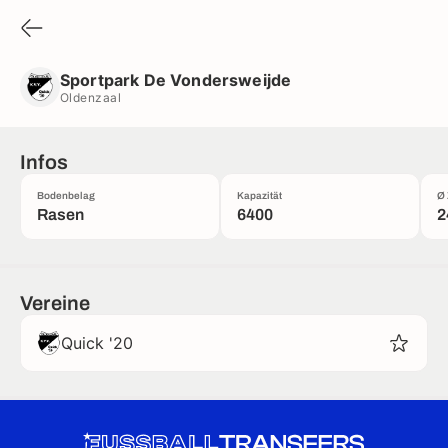
Sportpark De Vondersweijde
Oldenzaal
Sportpark De Vondersweijde
Oldenzaal
Infos
Bodenbelag
Kapazität
Ø 
Rasen
6400
2
Vereine
Quick '20