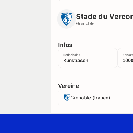
Stade du Vercors 1
Grenoble
Stade du Vercor
Grenoble
Infos
Bodenbelag
Kapazit
Kunstrasen
100
Vereine
Grenoble (frauen)