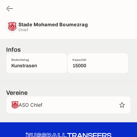
Stade Mohamed Boumezrag
Chlef
Stade Mohamed Boumezrag
Chlef
Infos
Bodenbelag
Kapazität
Kunstrasen
15000
Vereine
ASO Chlef