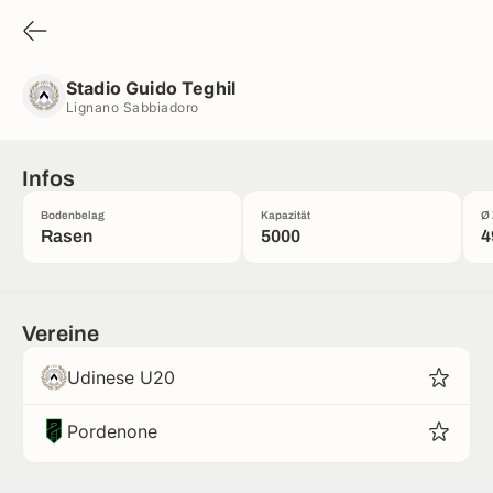
Stadio Guido Teghil
Lignano Sabbiadoro
Stadio Guido Teghil
Lignano Sabbiadoro
Infos
Bodenbelag
Kapazität
Ø 
Rasen
5000
4
Vereine
Udinese U20
Pordenone