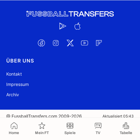
ÜBER UNS
Kontakt
Impressum
Archiv
@ FussballTransfers.com 2009-2026
Aktualisiert 05:43
In die Zwischenablage kopiert
Home
Mein FT
Spiele
TV
Tabelle