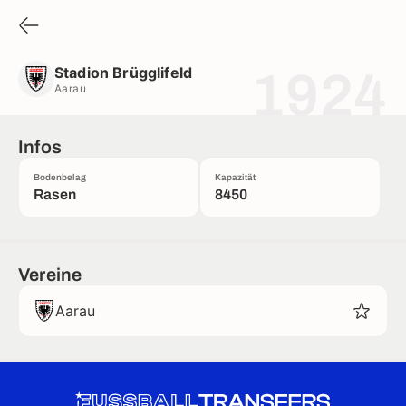
Stadion Brügglifeld
Aarau
Stadion Brügglifeld
1924
Aarau
Infos
Bodenbelag
Kapazität
Rasen
8450
Vereine
Aarau