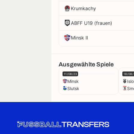
Krumkachy
ABFF U19 (frauen)
Minsk II
Ausgewählte Spiele
11/08/23
18/08/
Minsk
Isl
Slutsk
Sm