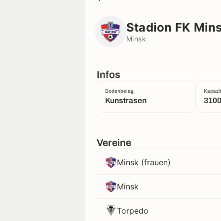
Stadion FK Minsk
Minsk
Stadion FK Min
Minsk
Infos
Bodenbelag
Kapazit
Kunstrasen
310
Vereine
Minsk (frauen)
Minsk
Torpedo