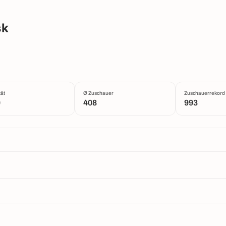
sk
ät
Ø Zuschauer
Zuschauerrekord
0
408
993