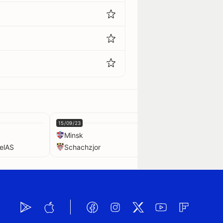
15/09/23
29/09/23
Minsk
Isloch
elAS
Schachzjor
Slutsk