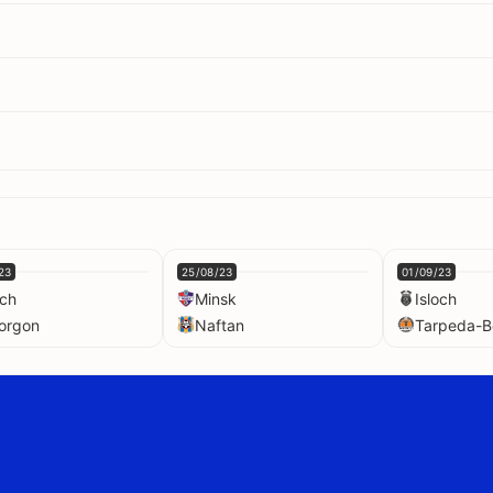
23
25/08/23
01/09/23
och
Minsk
Isloch
orgon
Naftan
Tarpeda-B