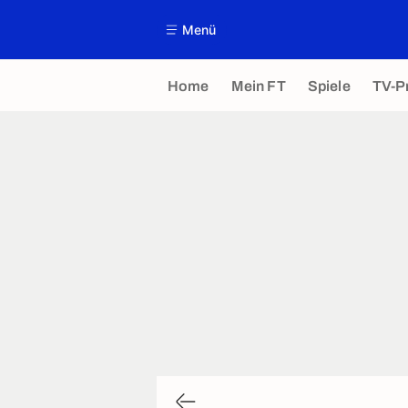
Menü
Home
Mein FT
Spiele
TV-P