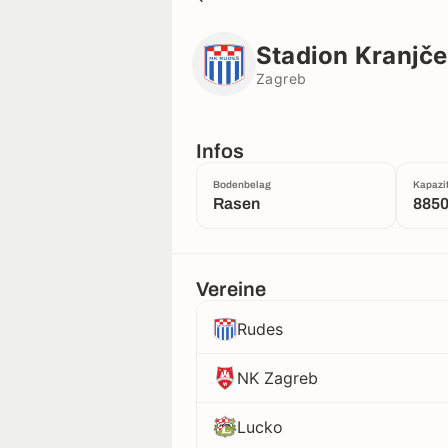
Stadion Kranjčevićeva (old)
Zagreb
Stadion Kranjče
Zagreb
Infos
Bodenbelag
Kapazit
Rasen
885
Vereine
Rudes
NK Zagreb
Lucko