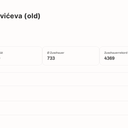
vićeva (old)
ät
Ø Zuschauer
Zuschauerrekord
0
733
4369