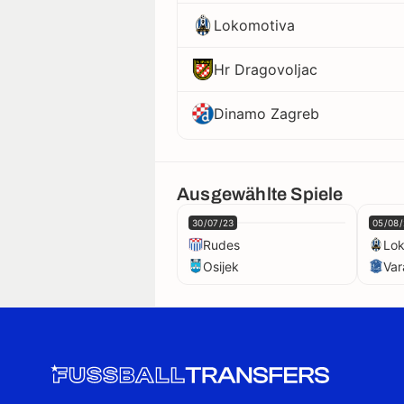
Lokomotiva
Hr Dragovoljac
Dinamo Zagreb
Ausgewählte Spiele
30/07/23
05/08/
Rudes
Lok
Osijek
Var