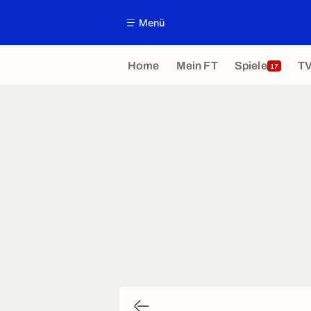
Menü
Home
Mein FT
Spiele
T
17