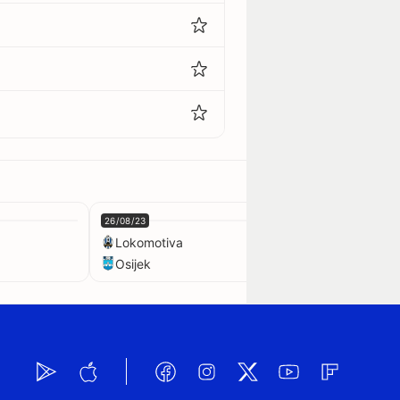
26/08/23
02/09/23
Lokomotiva
Rudes
Osijek
Gorica