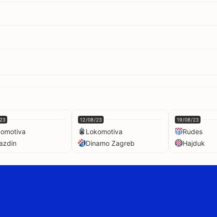
23
12/08/23
19/08/23
omotiva
Lokomotiva
Rudes
azdin
Dinamo Zagreb
Hajduk