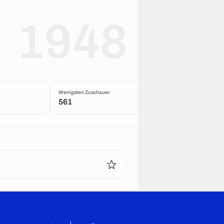
1948
Wenigsten Zuschauer
Auslastung in Prozent
561
26