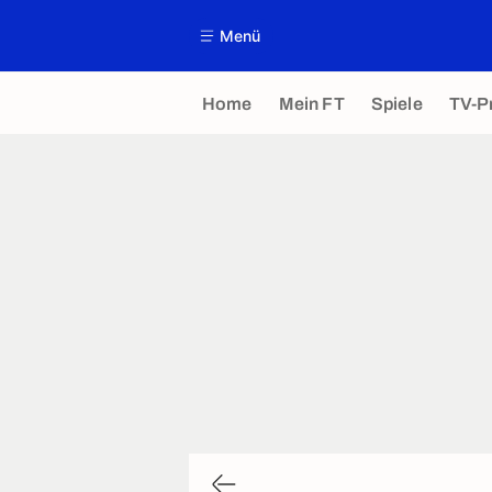
Menü
Home
Mein FT
Spiele
TV-P