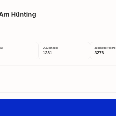
 Am Hünting
ät
Ø Zuschauer
Zuschauerrekord
6
1281
3276