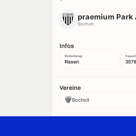
praemium Park Am Hünting
Bocholt
praemium Park
Bocholt
Infos
Bodenbelag
Kapazit
Rasen
357
Vereine
Bocholt