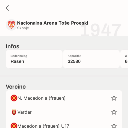
Nacionalna Arena Toše Proeski
Skopje
Nacionalna Arena Toše Proeski
1947
Skopje
Infos
Bodenbelag
Kapazität
Ø 
Rasen
32580
6
Vereine
N. Macedonia (frauen)
Vardar
Macedonia (frauen) U17