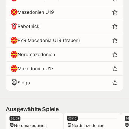
Mazedonien U19
Rabotnički
FYR Macedonia U19 (frauen)
Nordmazedonien
Mazedonien U17
Sloga
Ausgewählte Spiele
26/09
03/10
16
Nordmazedonien
Nordmazedonien