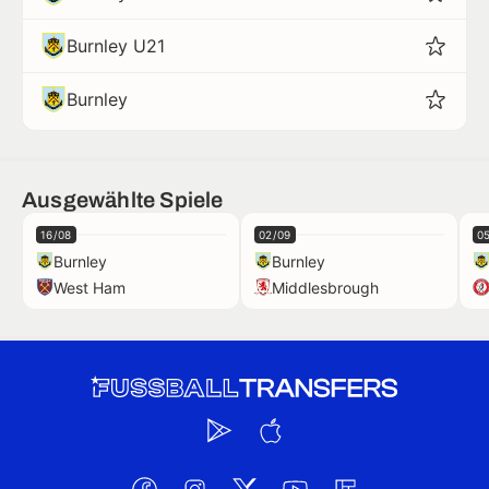
Burnley U21
Burnley
Ausgewählte Spiele
16/08
02/09
0
Burnley
Burnley
West Ham
Middlesbrough