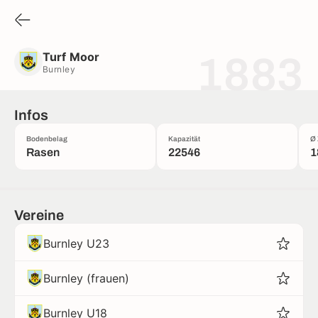
Turf Moor
Burnley
Turf Moor
1883
Burnley
Infos
Bodenbelag
Kapazität
Ø 
Rasen
22546
1
Vereine
Burnley U23
Burnley (frauen)
Burnley U18