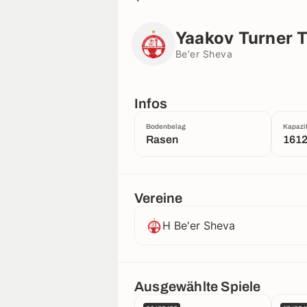
Yaakov Turner Toto Stadium
Be'er Sheva
Yaakov Turner 
Be'er Sheva
Infos
Bodenbelag
Kapazit
Rasen
161
Vereine
H Be'er Sheva
Ausgewählte Spiele