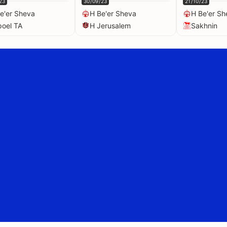
23
30/09/23
21/10/23
e'er Sheva
H Be'er Sheva
H Be'er Sh
oel TA
H Jerusalem
Sakhnin