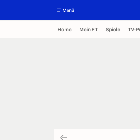
Menü
Home
Mein FT
Spiele
TV-P