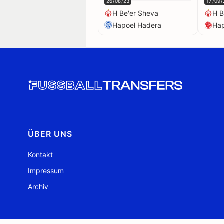
26/08/23
17/09/
H Be'er Sheva
H B
Hapoel Hadera
Hap
ÜBER UNS
Kontakt
Impressum
Archiv