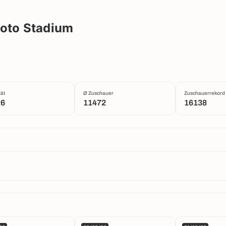
Toto Stadium
ät
Ø Zuschauer
Zuschauerrekord
26
11472
16138