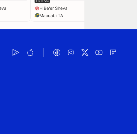
11/11/23
05/12/23
eva
H Be'er Sheva
H Be'er Sheva
Maccabi TA
H Haifa