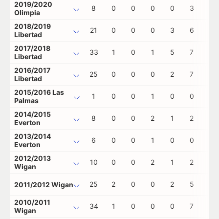
2019/2020
8
0
0
0
0
3
0
Olimpia
2018/2019
21
0
0
0
3
6
0
Libertad
2017/2018
33
1
0
1
5
7
0
Libertad
2016/2017
25
0
0
0
2
7
1
Libertad
2015/2016 Las
1
0
0
1
0
0
0
Palmas
2014/2015
8
0
0
2
1
2
2
Everton
2013/2014
6
0
0
1
0
0
0
Everton
2012/2013
10
0
0
2
1
2
0
Wigan
25
2
0
0
2
5
0
2011/2012 Wigan
2010/2011
34
1
0
0
0
7
2
Wigan