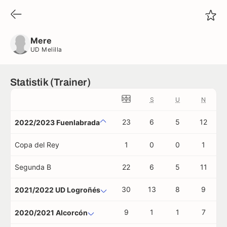
Mere
UD Melilla
Mere
UD Melilla
Statistik (Trainer)
S
U
N
23
6
5
12
2022/2023 Fuenlabrada
Copa del Rey
1
0
0
1
Segunda B
22
6
5
11
30
13
8
9
2021/2022 UD Logroñés
9
1
1
7
2020/2021 Alcorcón