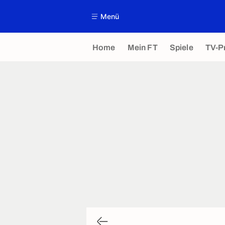
Menü
Home
Mein FT
Spiele
TV-P