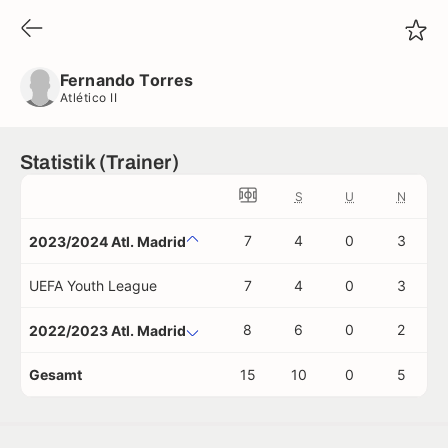
Fernando Torres
Atlético II
Fernando Torres
Atlético II
Statistik (Trainer)
S
U
N
7
4
0
3
2023/2024 Atl. Madrid
UEFA Youth League
7
4
0
3
8
6
0
2
2022/2023 Atl. Madrid
Gesamt
15
10
0
5