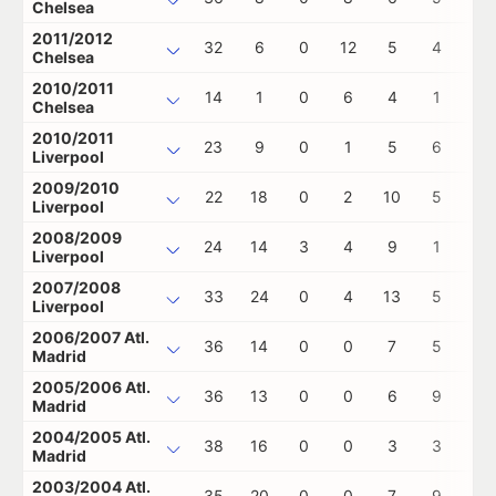
Chelsea
2011/2012
32
6
0
12
5
4
1
Chelsea
2010/2011
14
1
0
6
4
1
0
Chelsea
2010/2011
23
9
0
1
5
6
0
Liverpool
2009/2010
22
18
0
2
10
5
0
Liverpool
2008/2009
24
14
3
4
9
1
0
Liverpool
2007/2008
33
24
0
4
13
5
0
Liverpool
2006/2007 Atl.
36
14
0
0
7
5
2
Madrid
2005/2006 Atl.
36
13
0
0
6
9
0
Madrid
2004/2005 Atl.
38
16
0
0
3
3
0
Madrid
2003/2004 Atl.
35
20
0
0
7
9
1