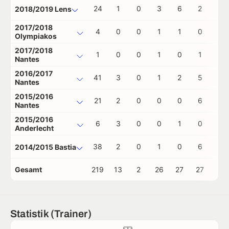
24
1
0
3
6
2
0
2018/2019 Lens
2017/2018
4
0
0
1
1
0
0
Olympiakos
2017/2018
1
0
0
1
0
1
0
Nantes
2016/2017
41
3
0
1
2
5
0
Nantes
2015/2016
21
2
0
0
0
6
0
Nantes
2015/2016
6
3
0
0
1
0
0
Anderlecht
38
2
0
1
0
6
0
2014/2015 Bastia
Gesamt
219
13
2
26
27
27
0
Statistik (Trainer)