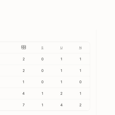
S
U
N
2
0
1
1
2
0
1
1
1
0
1
0
4
1
2
1
7
1
4
2