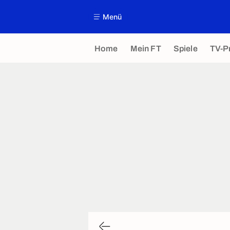
Menü
Home
Mein FT
Spiele
TV-P