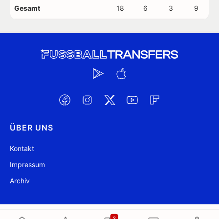
Gesamt
18
6
3
9
ÜBER UNS
Kontakt
Impressum
Archiv
@ FussballTransfers.com 2009-2026
Aktualisiert 23:07
2