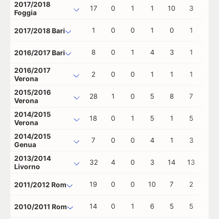
2017/2018
17
0
1
1
10
3
1
Foggia
1
0
0
1
0
1
0
2017/2018 Bari
8
0
1
4
3
1
0
2016/2017 Bari
2016/2017
2
0
0
1
1
1
0
Verona
2015/2016
28
1
0
5
8
7
0
Verona
2014/2015
18
0
1
5
1
5
0
Verona
2014/2015
7
0
0
4
1
3
0
Genua
2013/2014
32
4
0
3
14
13
0
Livorno
19
0
0
10
7
2
0
2011/2012 Rom
14
0
1
6
5
5
0
2010/2011 Rom