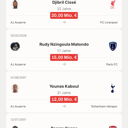
Djibril Cissé
22 Jahre
20,00 Mio. €
AJ Auxerre
FC Liverpool
02/02/2026
Rudy Nzingoula Matondo
17 Jahre
15,00 Mio. €
AJ Auxerre
Paris FC
01/08/2007
Younes Kaboul
21 Jahre
12,00 Mio. €
AJ Auxerre
Tottenham Hotspur
12/07/2007