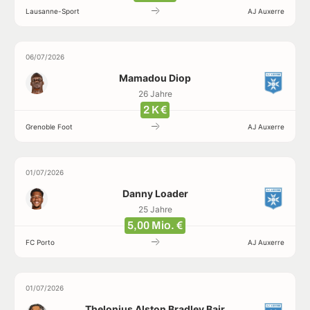
Lausanne-Sport
AJ Auxerre
06/07/2026
Mamadou Diop
26 Jahre
2 K €
Grenoble Foot
AJ Auxerre
01/07/2026
Danny Loader
25 Jahre
5,00 Mio. €
FC Porto
AJ Auxerre
01/07/2026
Thelonius Alston Bradley Bair