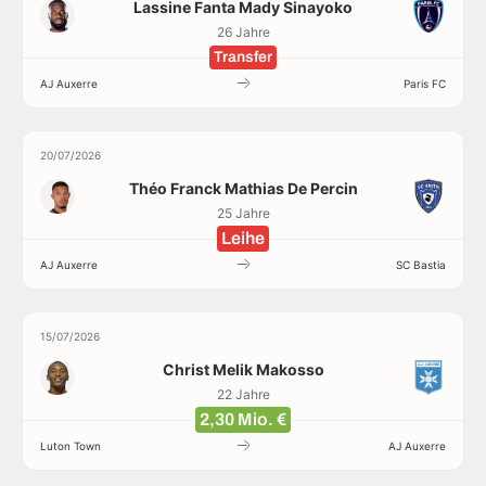
Lassine Fanta Mady Sinayoko
26 Jahre
Transfer
AJ Auxerre
Paris FC
20/07/2026
Théo Franck Mathias De Percin
25 Jahre
Leihe
AJ Auxerre
SC Bastia
15/07/2026
Christ Melik Makosso
22 Jahre
2,30 Mio. €
Luton Town
AJ Auxerre