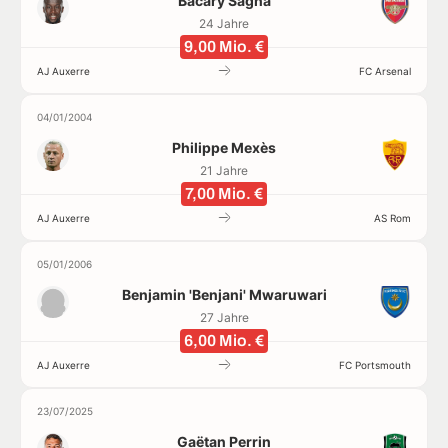
Bacary Sagna
24 Jahre
9,00 Mio. €
AJ Auxerre
FC Arsenal
04/01/2004
Philippe Mexès
21 Jahre
7,00 Mio. €
AJ Auxerre
AS Rom
05/01/2006
Benjamin 'Benjani' Mwaruwari
27 Jahre
6,00 Mio. €
AJ Auxerre
FC Portsmouth
23/07/2025
Gaëtan Perrin