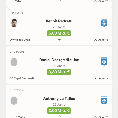
FC Porto
AJ Auxerre
30/08/2006
Benoît Pedretti
25 Jahre
5,00 Mio. €
Olympique Lyon
AJ Auxerre
01/08/2006
Daniel George Niculae
23 Jahre
3,30 Mio. €
FC Rapid Bucuresti
AJ Auxerre
01/07/2010
Anthony Le Tallec
25 Jahre
3,00 Mio. €
FC Le Mans
AJ Auxerre