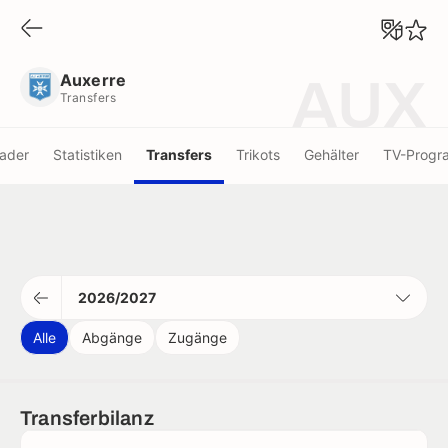
Auxerre
Transfers
Auxerre
AUX
Transfers
ader
Statistiken
Transfers
Trikots
Gehälter
TV-Prog
2026/2027
Alle
Abgänge
Zugänge
Transferbilanz