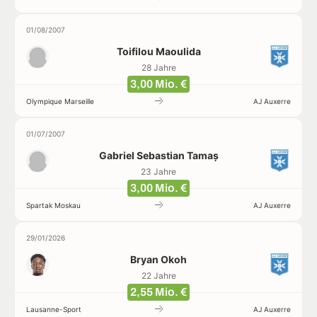
01/08/2007
Toifilou Maoulida
28 Jahre
3,00 Mio. €
Olympique Marseille
AJ Auxerre
01/07/2007
Gabriel Sebastian Tamaș
23 Jahre
3,00 Mio. €
Spartak Moskau
AJ Auxerre
29/01/2026
Bryan Okoh
22 Jahre
2,55 Mio. €
Lausanne-Sport
AJ Auxerre