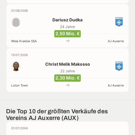
01/08/2008
Dariusz Dudka
24 Jahre
2,50 Mio. €
Wisla Kraków SSA
AJ Auxerre
15/07/2026
Christ Melik Makosso
22 Jahre
2,30 Mio. €
Luton Town
AJ Auxerre
Die Top 10 der größten Verkäufe des
Vereins AJ Auxerre (AUX)
01/07/2004