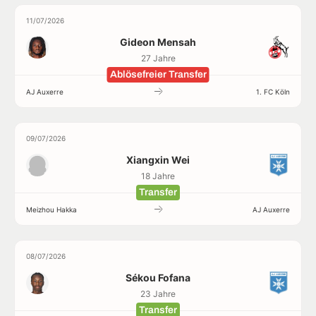
11/07/2026
Gideon Mensah
27 Jahre
Ablösefreier Transfer
AJ Auxerre
1. FC Köln
09/07/2026
Xiangxin Wei
18 Jahre
Transfer
Meizhou Hakka
AJ Auxerre
08/07/2026
Sékou Fofana
23 Jahre
Transfer