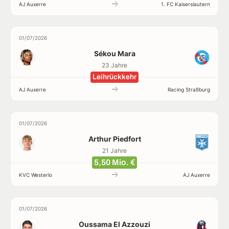
AJ Auxerre
1. FC Kaiserslautern
01/07/2026
Sékou Mara
23 Jahre
Leihrückkehr
AJ Auxerre
Racing Straßburg
01/07/2026
Arthur Piedfort
21 Jahre
5,50 Mio. €
KVC Westerlo
AJ Auxerre
01/07/2026
Oussama El Azzouzi