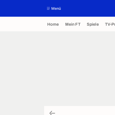
Menü
Home
Mein FT
Spiele
TV-P