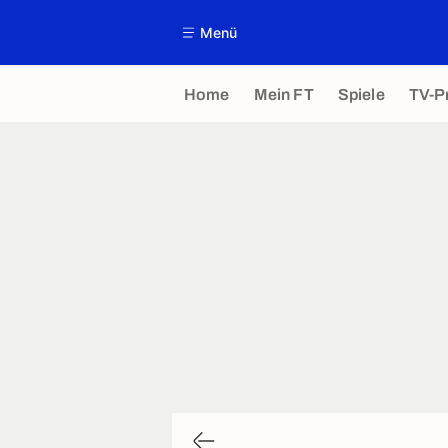
Menü
Home
Mein FT
Spiele
TV-P