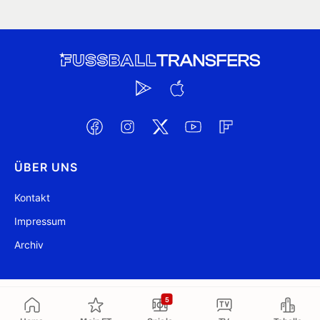
ÜBER UNS
Kontakt
Impressum
Archiv
@ FussballTransfers.com 2009-2026
Aktualisiert 00:34
5