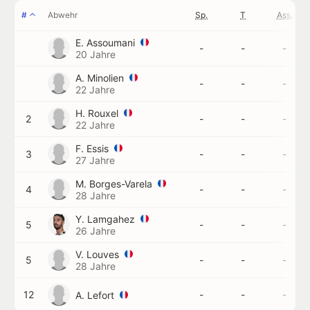
#
Abwehr
Sp.
T
Ass.
E. Assoumani
-
-
-
20 Jahre
A. Minolien
-
-
-
22 Jahre
H. Rouxel
2
-
-
-
22 Jahre
F. Essis
3
-
-
-
27 Jahre
M. Borges-Varela
4
-
-
-
28 Jahre
Y. Lamgahez
5
-
-
-
26 Jahre
V. Louves
5
-
-
-
28 Jahre
12
-
-
-
A. Lefort