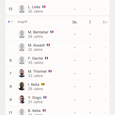
L. Leite
15
-
-
-
20 Jahre
#
Angriff
Sp.
T
Ass.
M. Bentahar
-
-
-
29 Jahre
M. Aouadi
-
-
-
22 Jahre
F. Gache
6
-
-
-
35 Jahre
M. Thonnel
7
-
-
-
32 Jahre
I. Keita
9
-
-
-
29 Jahre
Y. Dogo
9
-
-
-
31 Jahre
B. Keita
11
-
-
-
24 Jahre