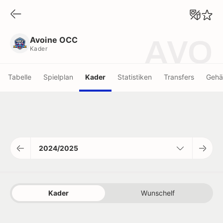
Avoine OCC
Kader
Avoine OCC
AVO
Kader
Tabelle
Spielplan
Kader
Statistiken
Transfers
Gehä
2024/2025
Kader
Wunschelf