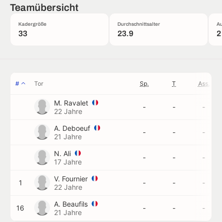
Teamübersicht
Kadergröße
Durchschnittsalter
Au
33
23.9
2
#
Tor
Sp.
T
Ass.
M. Ravalet
-
-
-
22 Jahre
A. Deboeuf
-
-
-
21 Jahre
N. Ali
-
-
-
17 Jahre
V. Fournier
1
-
-
-
22 Jahre
A. Beaufils
16
-
-
-
21 Jahre