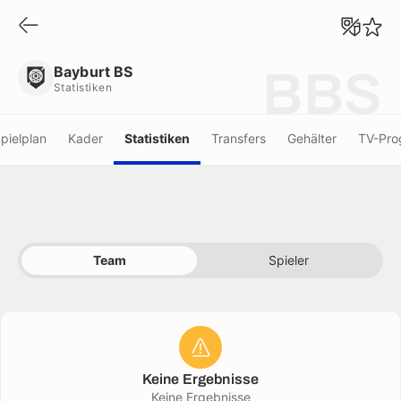
Bayburt BS
Statistiken
Bayburt BS
BBS
Statistiken
pielplan
Kader
Statistiken
Transfers
Gehälter
TV-Pr
Team
Spieler
Keine Ergebnisse
Keine Ergebnisse