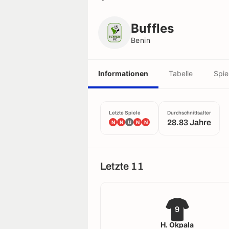
Buffles
Benin
Buffles
Benin
Informationen
Tabelle
Spie
Letzte Spiele
Durchschnittsalter
28.83 Jahre
N
N
U
N
N
Letzte 11
9
H. Okpala