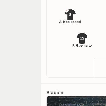
8
A. Kpeikpassi
12
F. Gbemaito
Stadion