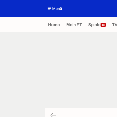
Menü
Home
Mein FT
Spiele
T
13