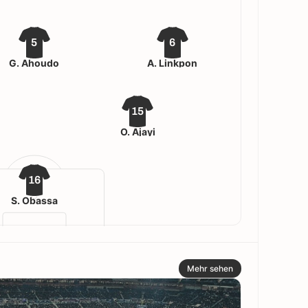
5
6
G. Ahoudo
A. Linkpon
15
O. Ajayi
16
S. Obassa
Mehr sehen