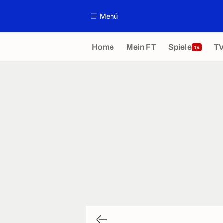
Menü
Home
Mein FT
Spiele
T
14