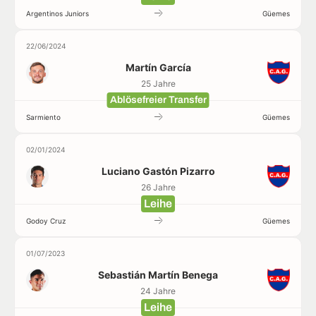
Argentinos Juniors
Güemes
22/06/2024
Martín García
25 Jahre
Ablösefreier Transfer
Sarmiento
Güemes
02/01/2024
Luciano Gastón Pizarro
26 Jahre
Leihe
Godoy Cruz
Güemes
01/07/2023
Sebastián Martín Benega
24 Jahre
Leihe