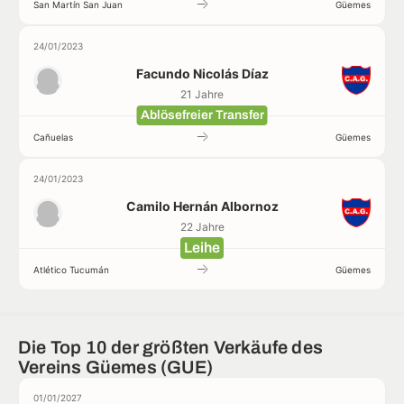
San Martín San Juan
Güemes
24/01/2023
Facundo Nicolás Díaz
21 Jahre
Ablösefreier Transfer
Cañuelas
Güemes
24/01/2023
Camilo Hernán Albornoz
22 Jahre
Leihe
Atlético Tucumán
Güemes
Die Top 10 der größten Verkäufe des
Vereins Güemes (GUE)
01/01/2027