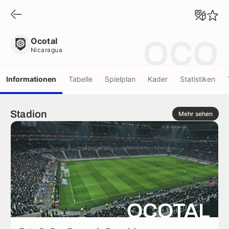
Ocotal
Nicaragua
Ocotal
OCO
Nicaragua
Informationen
Tabelle
Spielplan
Kader
Statistiken
Stadion
Mehr sehen
OCOTAL