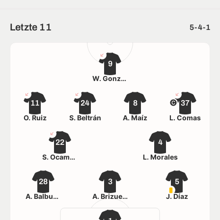
Letzte 11
5-4-1
9
W. González
11
24
8
37
Ó. Ruiz
S. Beltrán
A. Maíz
L. Comas
22
4
S. Ocampos
L. Morales
28
3
5
A. Balbuena
A. Brizuela
J. Díaz