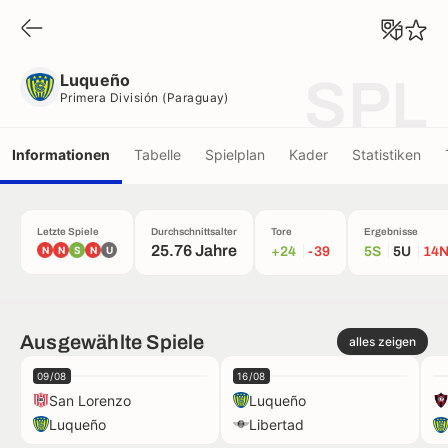
Luqueño
Primera División (Paraguay)
Luqueño
SPL
Primera División (Paraguay)
Informationen
Tabelle
Spielplan
Kader
Statistiken
Letzte Spiele
Durchschnittsalter
Tore
Ergebnisse
25.76 Jahre
N
N
S
N
U
+24
-39
5S
5U
14
Ausgewählte Spiele
alles zeigen
09/08
16/08
San Lorenzo
Luqueño
Luqueño
Libertad