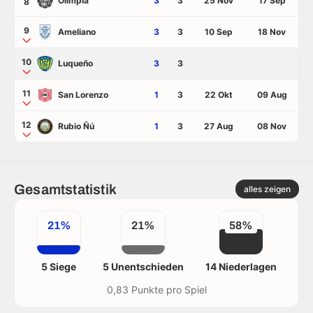
Olimpia
3
3
25 Nov
17 Sep
8
9
Ameliano
3
3
10 Sep
18 Nov
10
Luqueño
3
3
11
San Lorenzo
1
3
22 Okt
09 Aug
12
Rubio Ñú
1
3
27 Aug
08 Nov
Gesamtstatistik
alles zeigen
21%
21%
58%
5 Siege
5 Unentschieden
14 Niederlagen
0,83 Punkte pro Spiel