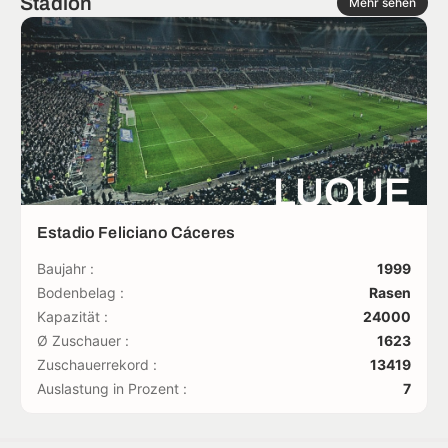
Stadion
Mehr sehen
LUQUE
Estadio Feliciano Cáceres
Baujahr :
1999
Bodenbelag :
Rasen
Kapazität :
24000
Ø Zuschauer :
1623
Zuschauerrekord :
13419
Auslastung in Prozent :
7