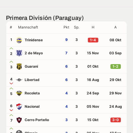
Primera División (Paraguay)
#
Mannschaft
Pkt
Sp.
H
A
1
9
3
Trinidense
1-4
08 Okt
2 de Mayo
7
3
15 Nov
03 Sep
2
Guaraní
6
3
01 Okt
1-2
3
4
Libertad
6
3
16 Aug
29 Okt
Recoleta
4
3
24 Sep
29 Nov
5
6
Nacional
4
3
05 Nov
24 Aug
Cerro Porteño
3
3
15 Okt
3-0
7