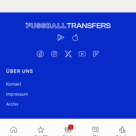
ÜBER UNS
Kontakt
Impressum
Archiv
@ FussballTransfers.com 2009-2026
Aktualisiert 11:08
1