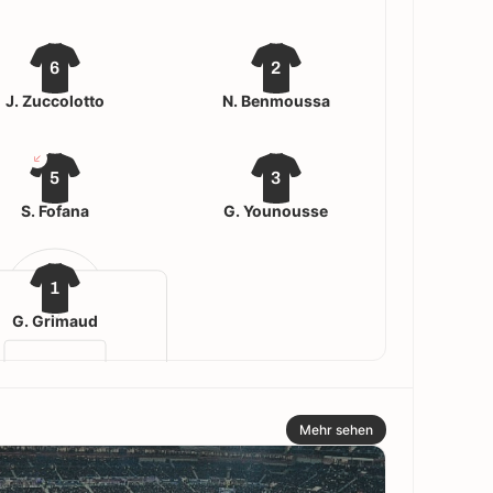
6
2
J. Zuccolotto
N. Benmoussa
5
3
S. Fofana
G. Younousse
1
G. Grimaud
Mehr sehen