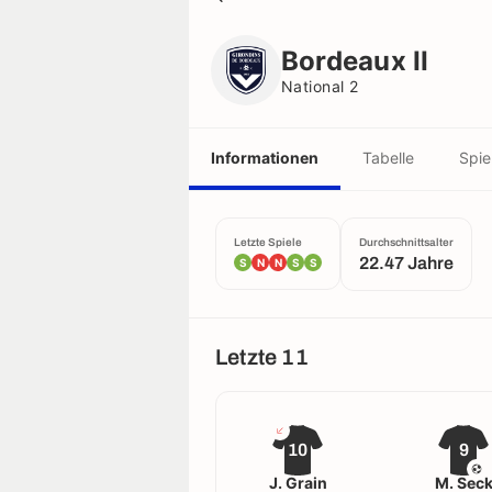
Bordeaux II
National 2
Bordeaux II
National 2
Informationen
Tabelle
Spie
Letzte Spiele
Durchschnittsalter
22.47 Jahre
S
N
N
S
S
Letzte 11
10
9
J. Grain
M. Sec