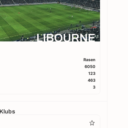
LIBOURNE
Rasen
6050
123
463
3
 Klubs