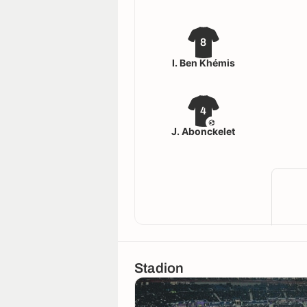
8
I. Ben Khémis
4
J. Abonckelet
Stadion