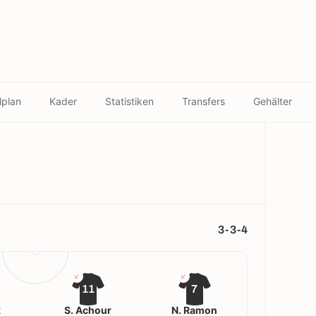
lplan
Kader
Statistiken
Transfers
Gehälter
3-3-4
11
7
k
S. Achour
N. Ramon