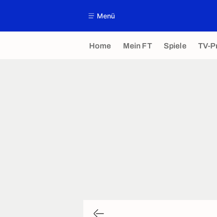
Menü
Home
Mein FT
Spiele
TV-P