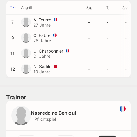
#
Angriff
Sp.
T
Ass.
A. Fourré
7
-
-
-
27 Jahre
C. Fabre
9
-
-
-
28 Jahre
C. Charbonnier
11
-
-
-
21 Jahre
N. Sadiki
12
-
-
-
19 Jahre
Trainer
Nasreddine Behloul
1 Pflichtspiel