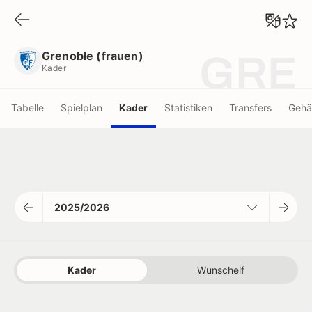
Grenoble (frauen)
Kader
Grenoble (frauen)
GRE
Kader
Tabelle
Spielplan
Kader
Statistiken
Transfers
Gehä
2025/2026
Kader
Wunschelf