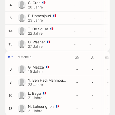
G. Gras
4
-
-
-
20 Jahre
E. Domenjoud
5
-
-
-
23 Jahre
T. De Sousa
14
-
-
-
22 Jahre
O. Wasner
15
-
-
-
27 Jahre
#
Mittelfeld
Sp.
T
Ass.
G. Mazza
6
-
-
-
19 Jahre
Y. Ben Hadj Mahmoud
8
-
-
-
23 Jahre
L. Baga
10
-
-
-
21 Jahre
N. Lohourignon
13
-
-
-
21 Jahre