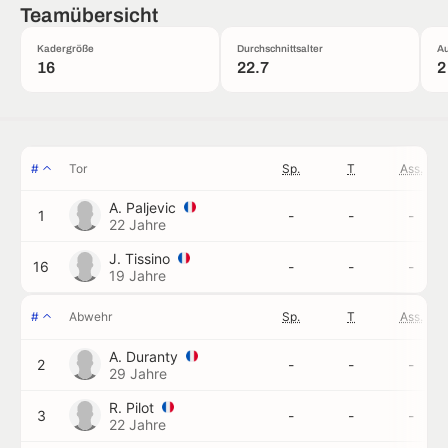
Teamübersicht
Kadergröße
Durchschnittsalter
Au
16
22.7
2
#
Tor
Sp.
T
Ass.
A. Paljevic
1
-
-
-
22 Jahre
J. Tissino
16
-
-
-
19 Jahre
#
Abwehr
Sp.
T
Ass.
A. Duranty
2
-
-
-
29 Jahre
R. Pilot
3
-
-
-
22 Jahre