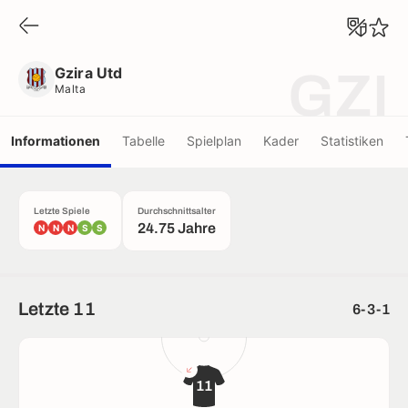
Gzira Utd
Malta
Gzira Utd
GZI
Malta
Informationen
Tabelle
Spielplan
Kader
Statistiken
Letzte Spiele
Durchschnittsalter
24.75 Jahre
N
N
N
S
S
Letzte 11
6-3-1
11