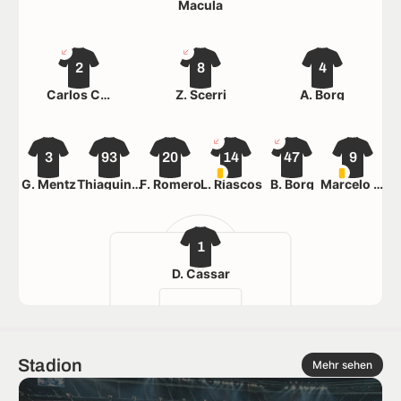
Macula
2
8
4
Carlos Chabá
Z. Scerri
A. Borg
3
93
20
14
47
9
G. Mentz
Thiaguinho
F. Romero
L. Riascos
B. Borg
Marcelo Dias
1
D. Cassar
Stadion
Mehr sehen