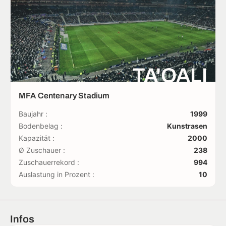
TA'QALI
MFA Centenary Stadium
Baujahr :
1999
Bodenbelag :
Kunstrasen
Kapazität :
2000
Ø Zuschauer :
238
Zuschauerrekord :
994
Auslastung in Prozent :
10
Infos