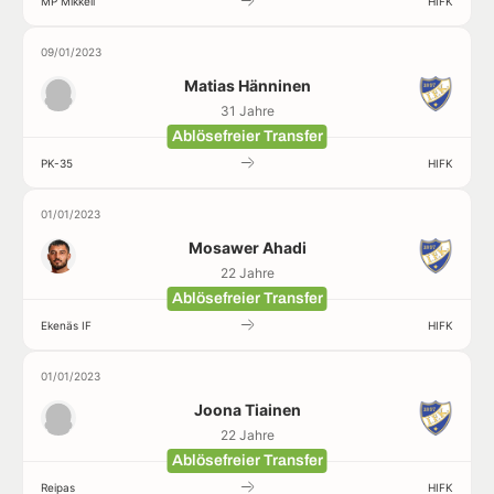
MP Mikkeli
HIFK
09/01/2023
Matias Hänninen
31 Jahre
Ablösefreier Transfer
PK-35
HIFK
01/01/2023
Mosawer Ahadi
22 Jahre
Ablösefreier Transfer
Ekenäs IF
HIFK
01/01/2023
Joona Tiainen
22 Jahre
Ablösefreier Transfer
Reipas
HIFK