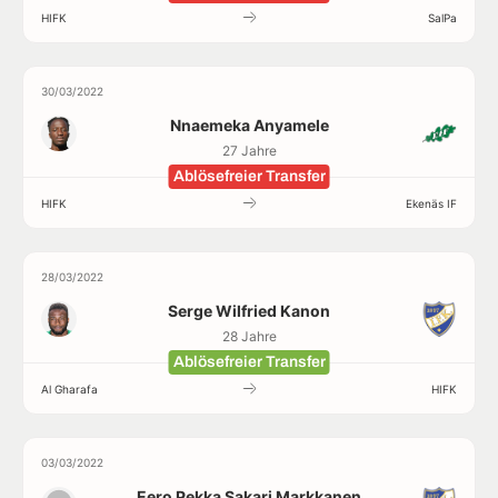
HIFK
SalPa
30/03/2022
Nnaemeka Anyamele
27 Jahre
Ablösefreier Transfer
HIFK
Ekenäs IF
28/03/2022
Serge Wilfried Kanon
28 Jahre
Ablösefreier Transfer
Al Gharafa
HIFK
03/03/2022
Eero Pekka Sakari Markkanen