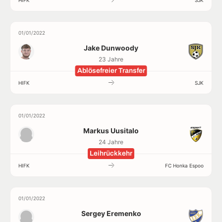
01/01/2022
Jake Dunwoody
23 Jahre
Ablösefreier Transfer
HIFK
SJK
01/01/2022
Markus Uusitalo
24 Jahre
Leihrückkehr
HIFK
FC Honka Espoo
01/01/2022
Sergey Eremenko