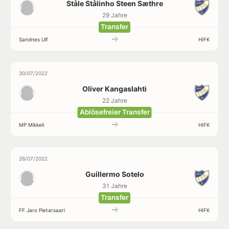
Ståle Stålinho Steen Sæthre
29 Jahre
Transfer
Sandnes Ulf
HIFK
30/07/2022
Oliver Kangaslahti
22 Jahre
Ablösefreier Transfer
MP Mikkeli
HIFK
26/07/2022
Guillermo Sotelo
31 Jahre
Transfer
FF Jaro Pietarsaari
HIFK