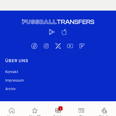
ÜBER UNS
Kontakt
Impressum
Archiv
@ FussballTransfers.com 2009-2026
Aktualisiert 17:11
1