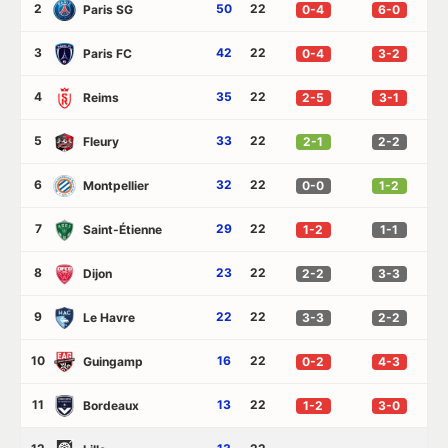
2
50
22
Paris SG
0-4
6-0
3
42
22
Paris FC
0-4
3-2
4
35
22
Reims
2-5
3-1
5
33
22
Fleury
2-1
2-2
6
32
22
Montpellier
0-0
1-2
7
29
22
Saint-Étienne
1-2
1-1
8
23
22
Dijon
2-2
3-3
9
22
22
Le Havre
3-3
2-2
10
16
22
Guingamp
0-2
4-3
11
13
22
Bordeaux
1-2
3-0