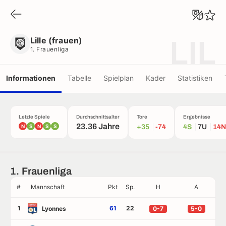
Lille (frauen)
1. Frauenliga
Lille (frauen)
LIL
1. Frauenliga
Informationen
Tabelle
Spielplan
Kader
Statistiken
Letzte Spiele
Durchschnittsalter
Tore
Ergebnisse
23.36 Jahre
N
S
N
S
S
+35
-74
4S
7U
14N
1. Frauenliga
#
Mannschaft
Pkt
Sp.
H
A
1
61
22
Lyonnes
0-7
5-0