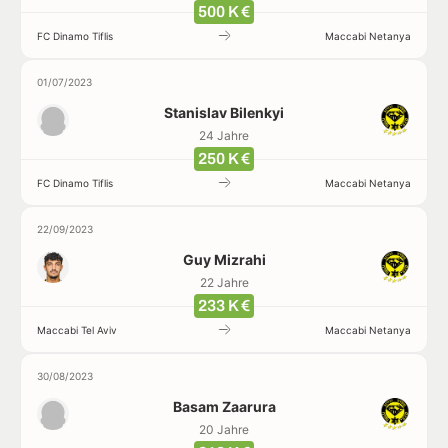
500 K €
FC Dinamo Tiflis
Maccabi Netanya
01/07/2023
Stanislav Bilenkyi
24 Jahre
250 K €
FC Dinamo Tiflis
Maccabi Netanya
22/09/2023
Guy Mizrahi
22 Jahre
233 K €
Maccabi Tel Aviv
Maccabi Netanya
30/08/2023
Basam Zaarura
20 Jahre