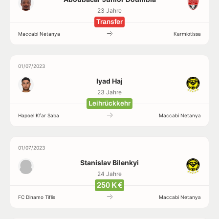
23 Jahre
Transfer
Maccabi Netanya
Karmiotissa
01/07/2023
Iyad Haj
23 Jahre
Leihrückkehr
Hapoel Kfar Saba
Maccabi Netanya
01/07/2023
Stanislav Bilenkyi
24 Jahre
250 K €
FC Dinamo Tiflis
Maccabi Netanya