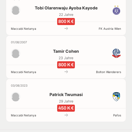
Tobi Olarenwaju Ayoba Kayode
22 Jahre
800 K €
Maccabi Netanya
FK Austria Wien
01/08/2007
Tamir Cohen
23 Jahre
800 K €
Maccabi Netanya
Bolton Wanderers
03/08/2023
Patrick Twumasi
29 Jahre
450 K €
Maccabi Netanya
Pafos