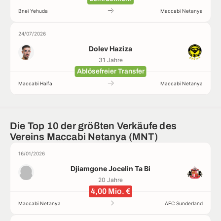
Bnei Yehuda
Maccabi Netanya
24/07/2026
Dolev Haziza
31 Jahre
Ablösefreier Transfer
Maccabi Haifa
Maccabi Netanya
Die Top 10 der größten Verkäufe des
Vereins Maccabi Netanya (MNT)
16/01/2026
Djiamgone Jocelin Ta Bi
20 Jahre
4,00 Mio. €
Maccabi Netanya
AFC Sunderland