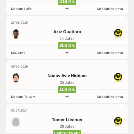
218 K €
Maccabi Haifa
Maccabi Netanya
25/08/2025
Aziz Ouattara
24 Jahre
200 K €
KRC Genk
Maccabi Netanya
09/07/2026
Nadav Aviv Niddam
25 Jahre
100 K €
Maccabi Tel Aviv
Maccabi Netanya
01/07/2027
Tomer Litvinov
29 Jahre
Leihrückkehr