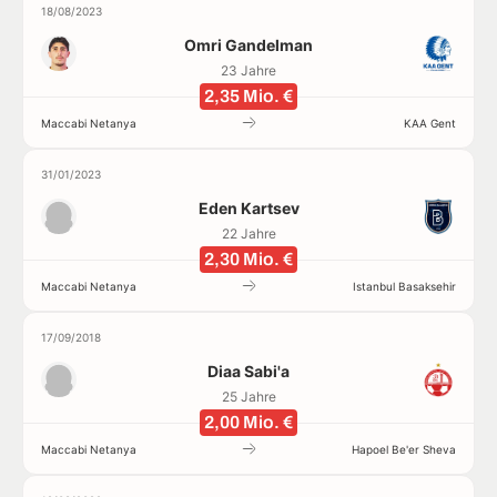
18/08/2023
Omri Gandelman
23 Jahre
2,35 Mio. €
Maccabi Netanya
KAA Gent
31/01/2023
Eden Kartsev
22 Jahre
2,30 Mio. €
Maccabi Netanya
Istanbul Basaksehir
17/09/2018
Diaa Sabi'a
25 Jahre
2,00 Mio. €
Maccabi Netanya
Hapoel Be'er Sheva