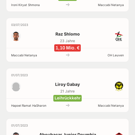
Ironi Kiryat Shmona
Maccabi Netanya
03/07/2023
Raz Shlomo
23 Jahre
1,10 Mio. €
Maccabi Netanya
OH Leuven
01/07/2023
Liroy Gabay
21 Jahre
Leihrückkehr
Hapoel Ramat HaSharon
Maccabi Netanya
01/07/2023
Aboubacar Junior Doumbia