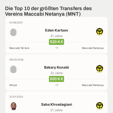
Die Top 10 der größten Transfers des
Vereins Maccabi Netanya (MNT)
01/09/2021
Eden Kartsev
21 Jahre
520 K €
Maccabi Tel Aviv
Maccabi Netanya
05/02/2026
Bakary Konaté
22 Jahre
500 K €
Hirnyk
Maccabi Netanya
31/01/2024
Saba Khvadagiani
21 Jahre