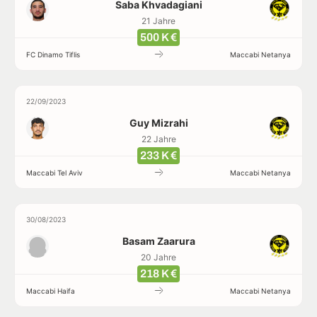
Saba Khvadagiani
21 Jahre
500 K €
FC Dinamo Tiflis
Maccabi Netanya
22/09/2023
Guy Mizrahi
22 Jahre
233 K €
Maccabi Tel Aviv
Maccabi Netanya
30/08/2023
Basam Zaarura
20 Jahre
218 K €
Maccabi Haifa
Maccabi Netanya