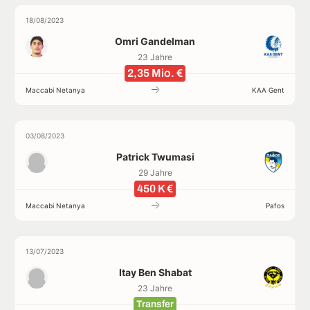
18/08/2023
Omri Gandelman
23 Jahre
2,35 Mio. €
Maccabi Netanya
KAA Gent
03/08/2023
Patrick Twumasi
29 Jahre
450 K €
Maccabi Netanya
Pafos
13/07/2023
Itay Ben Shabat
23 Jahre
Transfer