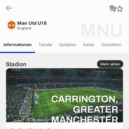
Man Utd U18
England
Man Utd U18
MNU
England
Informationen
Tabelle
Spielplan
Kader
Statistiken
Stadion
Mehr sehen
CARRINGTON,
GREATER
MANCHESTER