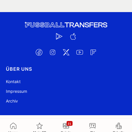
ÜBER UNS
Kontakt
Impressum
Archiv
@ FussballTransfers.com 2009-2026
Aktualisiert 18:05
21