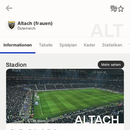
Altach (frauen)
Österreich
Altach (frauen)
ALT
Österreich
Informationen
Tabelle
Spielplan
Kader
Statistiken
Stadion
Mehr sehen
ALTACH