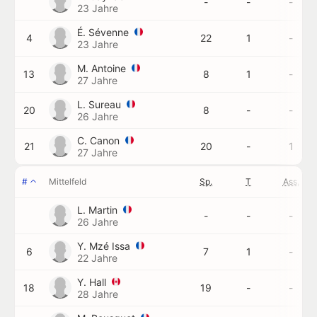
-
-
-
23 Jahre
É. Sévenne
4
22
1
-
23 Jahre
M. Antoine
13
8
1
-
27 Jahre
L. Sureau
20
8
-
-
26 Jahre
C. Canon
21
20
-
1
27 Jahre
#
Mittelfeld
Sp.
T
Ass.
L. Martin
-
-
-
26 Jahre
Y. Mzé Issa
6
7
1
-
22 Jahre
Y. Hall
18
19
-
-
28 Jahre