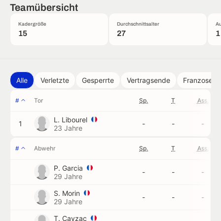
Teamübersicht
Kadergröße
Durchschnittsalter
Au
15
27
1
Alle
Verletzte
Gesperrte
Vertragsende
Franzose
#
Tor
Sp.
T
Ass.
L. Libourel
1
-
-
-
23 Jahre
#
Abwehr
Sp.
T
Ass.
P. Garcia
-
-
-
29 Jahre
S. Morin
-
-
-
29 Jahre
T. Cayzac