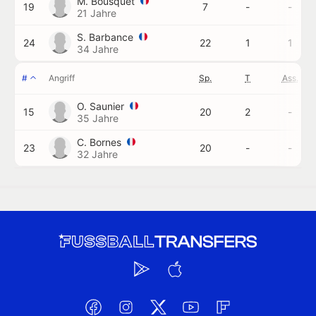
M. Bousquet
19
7
-
-
21 Jahre
S. Barbance
24
22
1
1
34 Jahre
#
Angriff
Sp.
T
Ass.
O. Saunier
15
20
2
-
35 Jahre
C. Bornes
23
20
-
-
32 Jahre