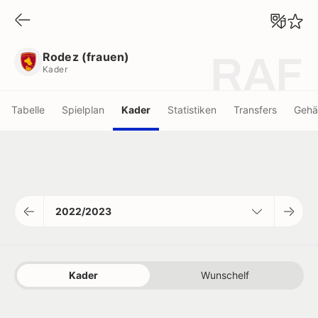
Rodez (frauen)
Kader
Rodez (frauen)
RAF
Kader
Tabelle
Spielplan
Kader
Statistiken
Transfers
Gehä
2022/2023
Kader
Wunschelf