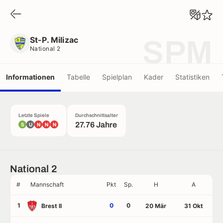
St-P. Milizac
National 2
St-P. Milizac
SPM
National 2
Informationen
Tabelle
Spielplan
Kader
Statistiken
Letzte Spiele
Durchschnittsalter
27.76 Jahre
S
U
N
N
N
National 2
#
Mannschaft
Pkt
Sp.
H
A
1
0
0
Brest II
20 Mär
31 Okt