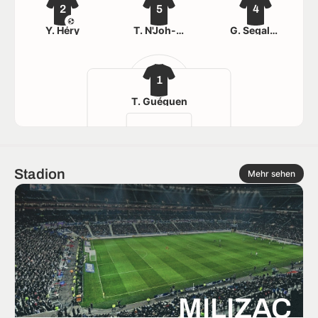
2
5
4
Y. Héry
T. N'Joh-Eboa
G. Segalen
1
T. Guéguen
Stadion
Mehr sehen
MILIZAC