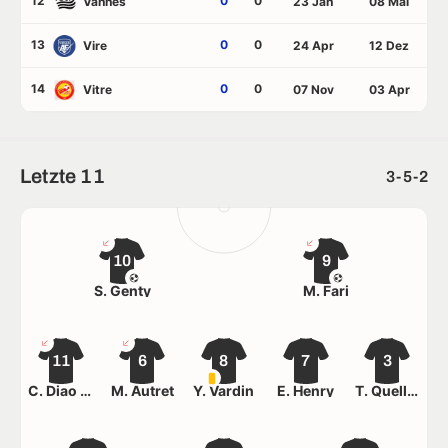
12
0
0
Vannes
23 Jan
08 Mai
13
0
0
Vire
24 Apr
12 Dez
14
0
0
Vitre
07 Nov
03 Apr
Letzte 11
3-5-2
10
9
S. Genty
M. Fari
11
6
8
7
3
C. Diao Serigne
M. Autret
Y. Vardin
E. Henry
T. Quellec