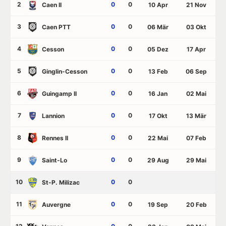
2
0
0
Caen II
10 Apr
21 Nov
3
0
0
Caen PTT
06 Mär
03 Okt
4
0
0
Cesson
05 Dez
17 Apr
5
0
0
Ginglin-Cesson
13 Feb
06 Sep
6
0
0
Guingamp II
16 Jan
02 Mai
7
0
0
Lannion
17 Okt
13 Mär
8
0
0
Rennes II
22 Mai
07 Feb
9
0
0
Saint-Lo
29 Aug
29 Mai
10
0
0
St-P. Milizac
11
0
0
Auvergne
19 Sep
20 Feb