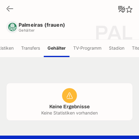
Palmeiras (frauen)
Gehälter
Palmeiras (frauen)
PAL
Gehälter
tistiken
Transfers
Gehälter
TV-Programm
Stadion
Tite
Keine Ergebnisse
Keine Statistiken vorhanden