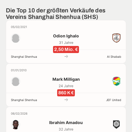
Die Top 10 der größten Verkäufe des
Vereins Shanghai Shenhua (SHS)
05/02/2021
Odion Ighalo
31 Jahre
2,50 Mio. €
Shanghai Shenhua
Al Shabab
01/01/2010
Mark Milligan
24 Jahre
860 K €
Shanghai Shenhua
JEF United
06/02/2026
Ibrahim Amadou
32 Jahre