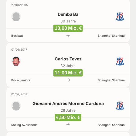
27/06/2015
Demba Ba
30 Jahre
13,00 Mio. €
Besiktas
Shanghai Shenhua
01/01/2017
Carlos Tevez
32 Jahre
11,00 Mio. €
Boca Juniors
Shanghai Shenhua
01/07/2012
Giovanni Andrés Moreno Cardona
26 Jahre
4,50 Mio. €
Racing Avellaneda
Shanghai Shenhua