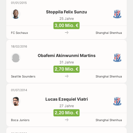
01/01/2015
Stoppila Felix Sunzu
25 Jahre
3,00 Mio. €
FC Sochaux
Shanghai Shenhua
18/02/2016
Obafemi Akinwunmi Martins
31 Jahre
2,70 Mio. €
Seattle Sounders
Shanghai Shenhua
01/07/2014
Lucas Ezequiel Viatri
27 Jahre
2,20 Mio. €
Boca Juniors
Shanghai Shenhua