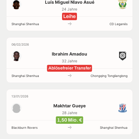
Luís Miguel Nlavo Asué
24 Jahre
Leihe
Shanghai Shenhua
CD Leganés
06/02/2026
Ibrahim Amadou
32 Jahre
Ablösefreier Transfer
Shanghai Shenhua
Chongqing Tonglianglong
13/01/2026
Makhtar Gueye
28 Jahre
1,50 Mio. €
Blackburn Rovers
Shanghai Shenhua