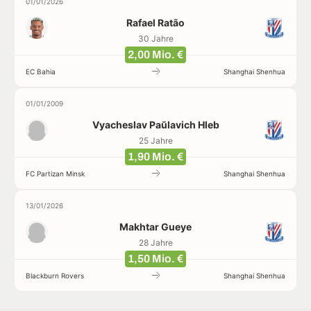
01/01/2026
Rafael Ratão
30 Jahre
2,00 Mio. €
EC Bahia
Shanghai Shenhua
01/01/2009
Vyacheslav Paŭlavich Hleb
25 Jahre
1,90 Mio. €
FC Partizan Minsk
Shanghai Shenhua
13/01/2026
Makhtar Gueye
28 Jahre
1,50 Mio. €
Blackburn Rovers
Shanghai Shenhua