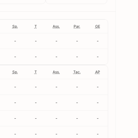
Sp.
T
Ass.
Par.
GE
-
-
-
-
-
-
-
-
-
-
Sp.
T
Ass.
Tac.
AP
-
-
-
-
-
-
-
-
-
-
-
-
-
-
-
-
-
-
-
-