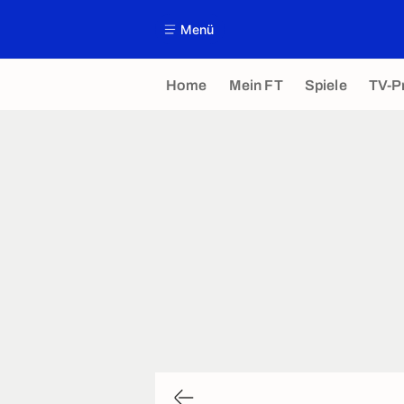
Menü
Home
Mein FT
Spiele
TV-P