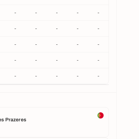
-
-
-
-
-
-
-
-
-
-
-
-
-
-
-
-
-
-
-
-
-
-
-
-
-
es Prazeres