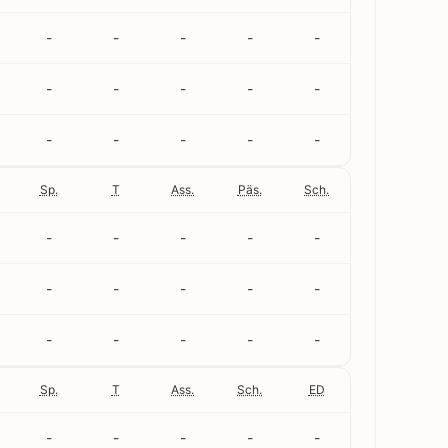
-
-
-
-
-
-
-
-
-
-
-
-
-
-
-
Sp.
T
Ass.
Päs.
Sch.
-
-
-
-
-
-
-
-
-
-
-
-
-
-
-
Sp.
T
Ass.
Sch.
ED
-
-
-
-
-