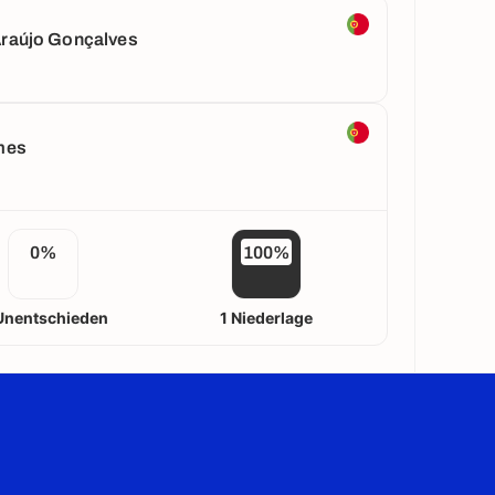
Araújo Gonçalves
mes
0%
100%
Unentschieden
1 Niederlage