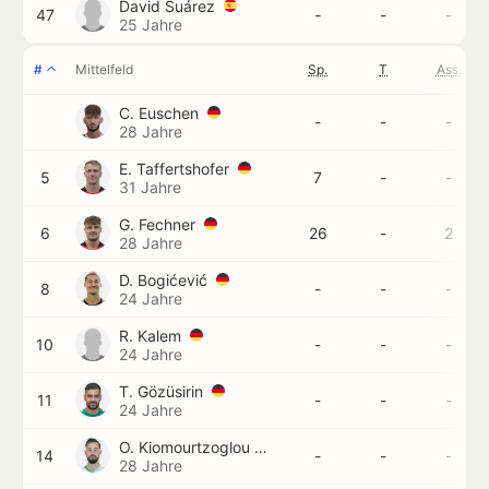
David Suárez
47
-
-
-
25 Jahre
#
Mittelfeld
Sp.
T
Ass.
C. Euschen
-
-
-
28 Jahre
E. Taffertshofer
5
7
-
-
31 Jahre
G. Fechner
6
26
-
2
28 Jahre
D. Bogićević
8
-
-
-
24 Jahre
R. Kalem
10
-
-
-
24 Jahre
T. Gözüsirin
11
-
-
-
24 Jahre
O. Kiomourtzoglou
14
-
-
-
28 Jahre