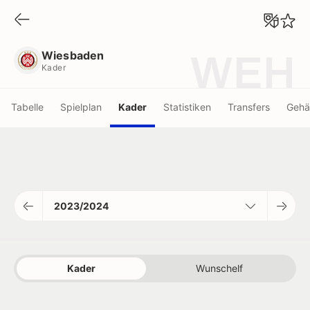
Wiesbaden
Kader
Wiesbaden
WEH
Kader
Tabelle
Spielplan
Kader
Statistiken
Transfers
Gehä
2023/2024
Kader
Wunschelf