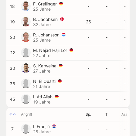
F. Greilinger
18
-
-
-
25 Jahre
B. Jacobsen
19
25
-
1
32 Jahre
R. Johansson
20
-
-
-
25 Jahre
M. Nejad Haji Lor
22
-
-
-
22 Jahre
S. Karweina
30
-
-
-
27 Jahre
N. El Ouarti
36
-
-
-
21 Jahre
I. Ati Allah
45
-
-
-
19 Jahre
#
Angriff
Sp.
T
Ass.
I. Franjić
7
-
-
-
28 Jahre