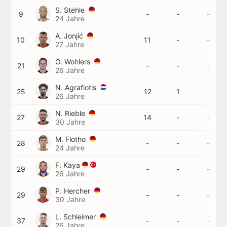
S. Stehle
9
-
-
-
24 Jahre
A. Jonjić
10
11
-
-
27 Jahre
O. Wohlers
21
-
-
-
26 Jahre
N. Agrafiotis
25
12
1
-
26 Jahre
N. Rieble
27
14
-
-
30 Jahre
M. Flotho
28
-
-
-
24 Jahre
F. Kaya
29
-
-
-
26 Jahre
P. Hercher
29
-
-
-
30 Jahre
L. Schleimer
37
-
-
-
26 Jahre