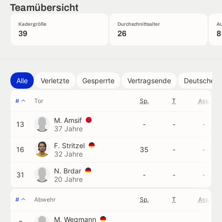
Teamübersicht
Kadergröße
Durchschnittsalter
Au
39
26
8
Alle
Verletzte
Gesperrte
Vertragsende
Deutsche
#
Tor
Sp.
T
Ass.
M. Amsif
13
-
-
-
37 Jahre
F. Stritzel
16
35
-
-
32 Jahre
N. Brdar
31
-
-
-
20 Jahre
#
Abwehr
Sp.
T
Ass.
M. Wegmann