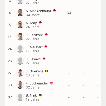
3
-
-
-
27 Jahre
S. Mockenhaupt
4
33
-
-
34 Jahre
N. May
5
-
-
-
24 Jahre
J. Janitzek
15
-
-
-
22 Jahre
T. Neubert
24
-
-
-
19 Jahre
J. Lewald
26
-
-
-
27 Jahre
J. Gillekens
27
-
-
-
26 Jahre
F. Luckeneder
33
-
-
-
32 Jahre
B. Nink
37
-
-
-
19 Jahre